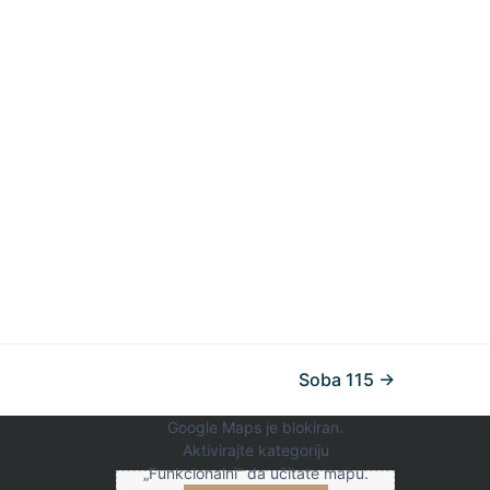
Soba 115 →
Google Maps je blokiran.
Aktivirajte kategoriju
„Funkcionalni“ da učitate mapu.