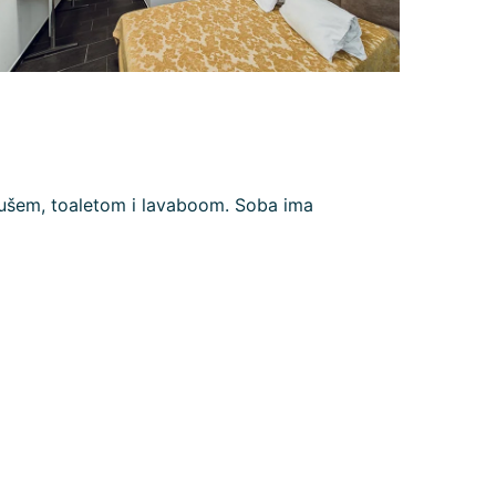
tušem, toaletom i lavaboom. Soba ima
irana. Aktivirajte kategoriju „Funkcionalni“ da
pokrenete turu.
j sadržaj
Podešavanja kolačića