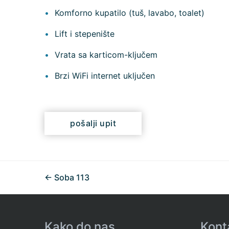
Komforno kupatilo (tuš, lavabo, toalet)
Lift i stepenište
Vrata sa karticom-ključem
Brzi WiFi internet uključen
pošalji upit
← Soba 113
Kako do nas
Kont