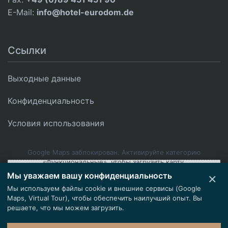
E-Mail:
info@hotel-eurodom.de
Ссылки
Выходные данные
Конфиденциальность
Условия использования
Google Maps заблокирован. Активируйте категорию
«Функциональные», чтобы загрузить карту.
×
Мы уважаем вашу конфиденциальность
Загрузить контент
Настройки файлов cookie
Мы используем файлы cookie и внешние сервисы (Google
Maps, Virtual Tour), чтобы обеспечить наилучший опыт. Вы
© 2026 Жильё для рабочих Мюнхен - EURODOM
решаете, что мы можем загрузить.
Выходные данные
|
Конфиденциальность
|