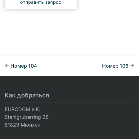
отправить запрос
Virtual Tour заблокирован. Активируйте категорию
«Функциональные», чтобы начать тур.
Загрузить контент
Настройки файлов cookie
← Номер 104
Номер 106 →
Как добраться
EURODOM e.K.
Stahlgruberring 28
81829 Мюнхен